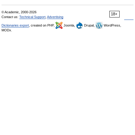
© Academic, 2000-2026
18+
Contact us:
Technical Support
,
Advertising
Dictionaries export
, created on PHP,
Joomla,
Drupal,
WordPress,
MODx.