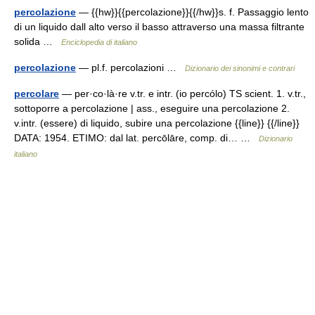
percolazione
— {{hw}}{{percolazione}}{{/hw}}s. f. Passaggio lento
di un liquido dall alto verso il basso attraverso una massa filtrante
solida …
Enciclopedia di italiano
percolazione
— pl.f. percolazioni …
Dizionario dei sinonimi e contrari
percolare
— per·co·là·re v.tr. e intr. (io percólo) TS scient. 1. v.tr.,
sottoporre a percolazione | ass., eseguire una percolazione 2.
v.intr. (essere) di liquido, subire una percolazione {{line}} {{/line}}
DATA: 1954. ETIMO: dal lat. percōlāre, comp. di… …
Dizionario
italiano