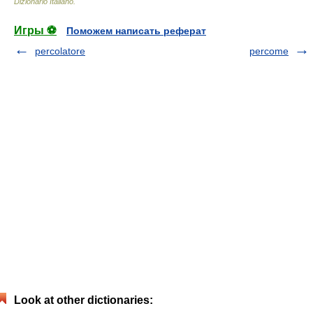
Dizionario Italiano
.
Игры ⚽
Поможем написать реферат
percolatore
percome
Look at other dictionaries: