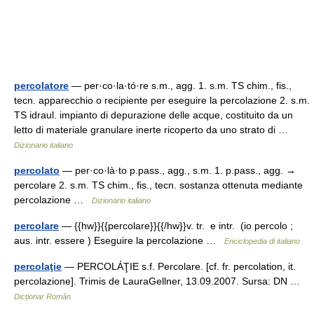
percolatore
— per·co·la·tó·re s.m., agg. 1. s.m. TS chim., fis.,
tecn. apparecchio o recipiente per eseguire la percolazione 2. s.m.
TS idraul. impianto di depurazione delle acque, costituito da un
letto di materiale granulare inerte ricoperto da uno strato di …
Dizionario italiano
percolato
— per·co·là·to p.pass., agg., s.m. 1. p.pass., agg. →
percolare 2. s.m. TS chim., fis., tecn. sostanza ottenuta mediante
percolazione …
Dizionario italiano
percolare
— {{hw}}{{percolare}}{{/hw}}v. tr. e intr. (io percolo ;
aus. intr. essere ) Eseguire la percolazione …
Enciclopedia di italiano
percolaţie
— PERCOLÁŢIE s.f. Percolare. [cf. fr. percolation, it.
percolazione]. Trimis de LauraGellner, 13.09.2007. Sursa: DN …
Dicționar Român