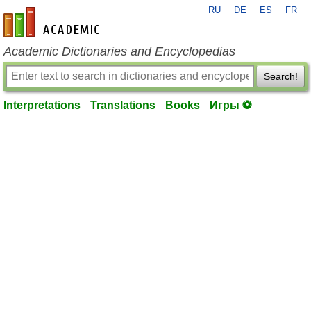
RU
DE
ES
FR
en-academic.com
Academic Dictionaries and Encyclopedias
Search!
Interpretations
Translations
Books
Игры ⚽