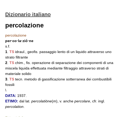
Dizionario italiano
percolazione
percolazione
per·co·la·zió·ne
s.f.
1
.
TS
idraul., geofis. passaggio lento di un liquido attraverso uno
strato filtrante
2
.
TS
chim., fis. operazione di separazione dei componenti di una
miscela liquida effettuata mediante filtraggio attraverso strati di
materiale solido
3
.
TS
tecn. metodo di gassificazione sotterranea dei combustibili
fossili
\
DATA:
1937.
ETIMO:
dal lat.
percolatiōne
(
m
), v. anche
percolare
, cfr. ingl.
percolation
.